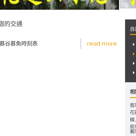
宿的交通
自
)慕谷慕魚時刻表
相
翡
花
線
前
載