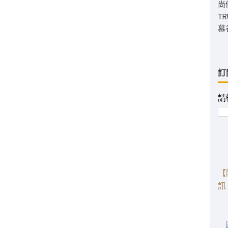
尚
T
慕
訂
請
【
訊